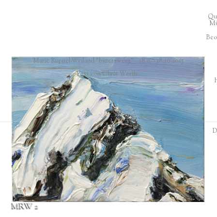
Qua
Mü
Beo
Marie Ruppel-Weiland
"bittersweet" 18.9. - 18.10.2015
Text von Chris Werth...
H
D
MRW 2