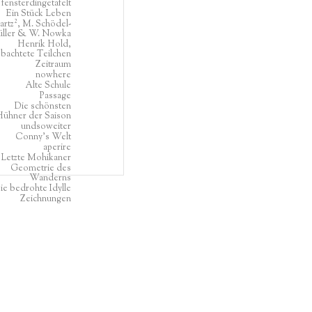
fensterdingetafelt
Ein Stück Leben
rtz², M. Schödel-
ller & W. Nowka
Henrik Hold,
bachtete Teilchen
Zeitraum
nowhere
Alte Schule
Passage
Die schönsten
ühner der Saison
undsoweiter
Conny's Welt
aperire
Letzte Mohikaner
Geometrie des
Wanderns
ie bedrohte Idylle
Zeichnungen