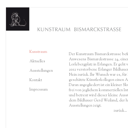
Kunstraum
Der Kunstraum Bismarckstrasse befi
Anwesens Bismarckstrasse 24, einem
Aktuelles
Lorlebergplatz in Erlangen. Er geht 
2012 verstorbene Erlanger Bildhaue
Ausstellungen
Nein zurück. Ihr Wunsch war es, fü
geschätzte Künstlerkollegen einen 
Kontakt
Daran angegliedert ist ein kleiner S
Impressum
frei von jeglichem kommerziellen Int
und betreut wird dieser kleine Auss
dem Bildhauer Gerd Weiland, der hie
Ausstellungen zeigt.
zurück...